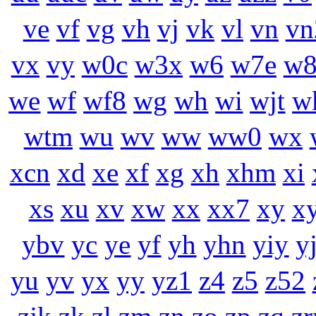
ve
vf
vg
vh
vj
vk
vl
vn
vn
vx
vy
w0c
w3x
w6
w7e
w8
we
wf
wf8
wg
wh
wi
wjt
w
wtm
wu
wv
ww
ww0
wx
xcn
xd
xe
xf
xg
xh
xhm
xi
xs
xu
xv
xw
xx
xx7
xy
xy
ybv
yc
ye
yf
yh
yhn
yiy
y
yu
yv
yx
yy
yz1
z4
z5
z52