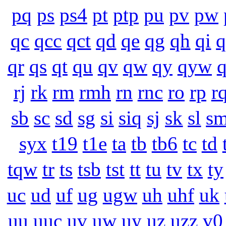
pq
ps
ps4
pt
ptp
pu
pv
pw
qc
qcc
qct
qd
qe
qg
qh
qi
q
qr
qs
qt
qu
qv
qw
qy
qyw
rj
rk
rm
rmh
rn
rnc
ro
rp
r
sb
sc
sd
sg
si
siq
sj
sk
sl
s
syx
t19
t1e
ta
tb
tb6
tc
td
tqw
tr
ts
tsb
tst
tt
tu
tv
tx
ty
uc
ud
uf
ug
ugw
uh
uhf
uk
uu
uuc
uv
uw
uy
uz
uzz
v0