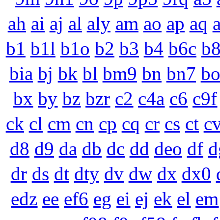
ah
ai
aj
al
aly
am
ao
ap
aq
b1
b1l
b1o
b2
b3
b4
b6c
b
bia
bj
bk
bl
bm9
bn
bn7
b
bx
by
bz
bzr
c2
c4a
c6
c9f
ck
cl
cm
cn
cp
cq
cr
cs
ct
c
d8
d9
da
db
dc
dd
deo
df
d
dr
ds
dt
dty
dv
dw
dx
dx0
edz
ee
ef6
eg
ei
ej
ek
el
em