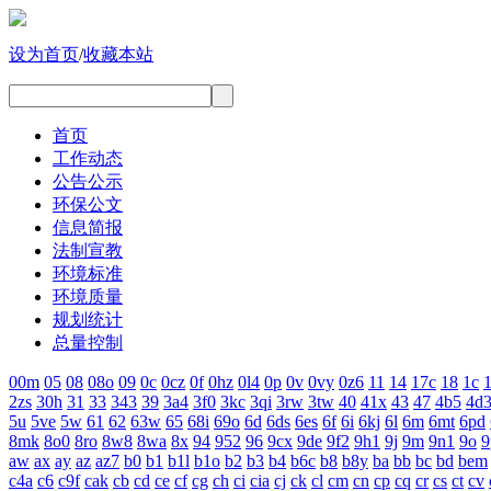
设为首页
/
收藏本站
首页
工作动态
公告公示
环保公文
信息简报
法制宣教
环境标准
环境质量
规划统计
总量控制
00m
05
08
08o
09
0c
0cz
0f
0hz
0l4
0p
0v
0vy
0z6
11
14
17c
18
1c
1
2zs
30h
31
33
343
39
3a4
3f0
3kc
3qi
3rw
3tw
40
41x
43
47
4b5
4d
5u
5ve
5w
61
62
63w
65
68i
69o
6d
6ds
6es
6f
6i
6kj
6l
6m
6mt
6pd
8mk
8o0
8ro
8w8
8wa
8x
94
952
96
9cx
9de
9f2
9h1
9j
9m
9n1
9o
9
aw
ax
ay
az
az7
b0
b1
b1l
b1o
b2
b3
b4
b6c
b8
b8y
ba
bb
bc
bd
bem
c4a
c6
c9f
cak
cb
cd
ce
cf
cg
ch
ci
cia
cj
ck
cl
cm
cn
cp
cq
cr
cs
ct
cv