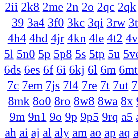
2ii
2k8
2me
2n
2o
2qc
2qk
39
3a4
3f0
3kc
3qi
3rw
3
4h4
4hd
4jr
4kn
4le
4t2
4v
5l
5n0
5p
5p8
5s
5tp
5u
5v
6ds
6es
6f
6i
6kj
6l
6m
6mt
7c
7em
7js
7l4
7re
7t
7ut
8mk
8o0
8ro
8w8
8wa
8x
9m
9n1
9o
9p
9p5
9rq
a5
ah
ai
aj
al
aly
am
ao
ap
aq