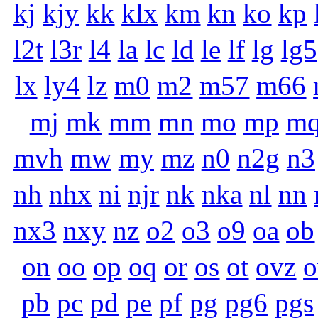
kj
kjy
kk
klx
km
kn
ko
kp
l2t
l3r
l4
la
lc
ld
le
lf
lg
lg5
lx
ly4
lz
m0
m2
m57
m66
mj
mk
mm
mn
mo
mp
m
mvh
mw
my
mz
n0
n2g
n3
nh
nhx
ni
njr
nk
nka
nl
nn
nx3
nxy
nz
o2
o3
o9
oa
ob
on
oo
op
oq
or
os
ot
ovz
pb
pc
pd
pe
pf
pg
pg6
pgs