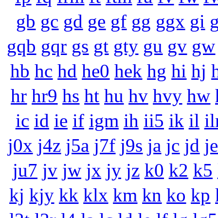
gb
gc
gd
ge
gf
gg
ggx
gi
gqb
gqr
gs
gt
gty
gu
gv
gw
hb
hc
hd
he0
hek
hg
hi
hj
hr
hr9
hs
ht
hu
hv
hvy
hw
ic
id
ie
if
igm
ih
ii5
ik
il
il
j0x
j4z
j5a
j7f
j9s
ja
jc
jd
j
ju7
jv
jw
jx
jy
jz
k0
k2
k5
kj
kjy
kk
klx
km
kn
ko
kp