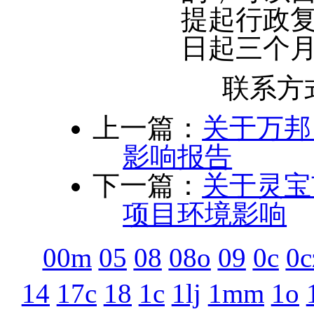
提起行政
日起三个
联系方式：0
上一篇：
关于万邦
影响报告
下一篇：
关于灵宝
项目环境影响
00m
05
08
08o
09
0c
0c
14
17c
18
1c
1lj
1mm
1o