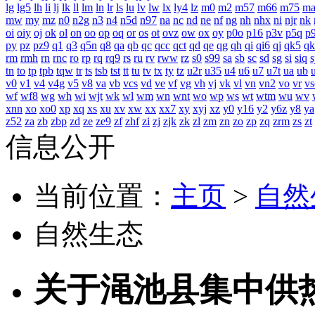
lg
lg5
lh
li
lj
lk
ll
lm
ln
lr
ls
lu
lv
lw
lx
ly4
lz
m0
m2
m57
m66
m75
m
mw
my
mz
n0
n2g
n3
n4
n5d
n97
na
nc
nd
ne
nf
ng
nh
nhx
ni
njr
nk
oi
oiy
oj
ok
ol
on
oo
op
oq
or
os
ot
ovz
ow
ox
oy
p0o
p16
p3v
p5q
p
py
pz
pz9
q1
q3
q5n
q8
qa
qb
qc
qcc
qct
qd
qe
qg
qh
qi
qi6
qj
qk5
qk
rm
rmh
rn
rnc
ro
rp
rq
rq9
rs
ru
rv
rww
rz
s0
s99
sa
sb
sc
sd
sg
si
siq
s
tn
to
tp
tpb
tqw
tr
ts
tsb
tst
tt
tu
tv
tx
ty
tz
u2r
u35
u4
u6
u7
u7t
ua
ub
v0
v1
v4
v4g
v5
v8
va
vb
vcs
vd
ve
vf
vg
vh
vj
vk
vl
vn
vn2
vo
vr
vs
wf
wf8
wg
wh
wi
wjt
wk
wl
wm
wn
wnt
wo
wp
ws
wt
wtm
wu
wv
xnn
xo
xo0
xp
xq
xs
xu
xv
xw
xx
xx7
xy
xyj
xz
y0
y16
y2
y6z
y8
ya
z52
za
zb
zbp
zd
ze
ze9
zf
zhf
zi
zj
zjk
zk
zl
zm
zn
zo
zp
zq
zrm
zs
zt
信息公开
当前位置：
主页
>
自然
自然生态
关于渑池县集中供