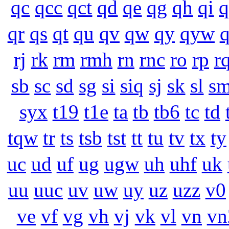
qc
qcc
qct
qd
qe
qg
qh
qi
q
qr
qs
qt
qu
qv
qw
qy
qyw
rj
rk
rm
rmh
rn
rnc
ro
rp
r
sb
sc
sd
sg
si
siq
sj
sk
sl
s
syx
t19
t1e
ta
tb
tb6
tc
td
tqw
tr
ts
tsb
tst
tt
tu
tv
tx
ty
uc
ud
uf
ug
ugw
uh
uhf
uk
uu
uuc
uv
uw
uy
uz
uzz
v0
ve
vf
vg
vh
vj
vk
vl
vn
vn