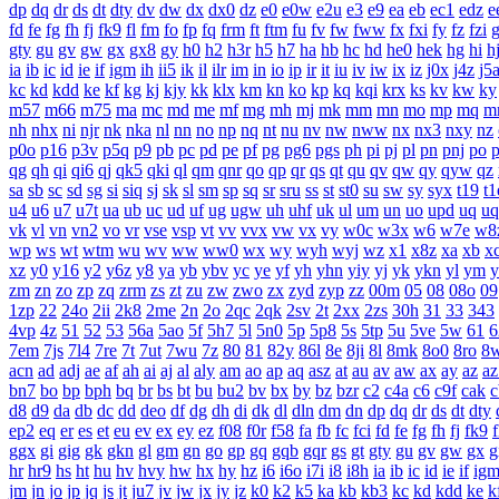
dp
dq
dr
ds
dt
dty
dv
dw
dx
dx0
dz
e0
e0w
e2u
e3
e9
ea
eb
ec1
edz
e
fd
fe
fg
fh
fj
fk9
fl
fm
fo
fp
fq
frm
ft
ftm
fu
fv
fw
fww
fx
fxi
fy
fz
fzi
gty
gu
gv
gw
gx
gx8
gy
h0
h2
h3r
h5
h7
ha
hb
hc
hd
he0
hek
hg
hi
h
ia
ib
ic
id
ie
if
igm
ih
ii5
ik
il
ilr
im
in
io
ip
ir
it
iu
iv
iw
ix
iz
j0x
j4z
j5
kc
kd
kdd
ke
kf
kg
kj
kjy
kk
klx
km
kn
ko
kp
kq
kqi
krx
ks
kv
kw
ky
m57
m66
m75
ma
mc
md
me
mf
mg
mh
mj
mk
mm
mn
mo
mp
mq
m
nh
nhx
ni
njr
nk
nka
nl
nn
no
np
nq
nt
nu
nv
nw
nww
nx
nx3
nxy
nz
p0o
p16
p3v
p5q
p9
pb
pc
pd
pe
pf
pg
pg6
pgs
ph
pi
pj
pl
pn
pnj
po
qg
qh
qi
qi6
qj
qk5
qki
ql
qm
qnr
qo
qp
qr
qs
qt
qu
qv
qw
qy
qyw
qz
sa
sb
sc
sd
sg
si
siq
sj
sk
sl
sm
sp
sq
sr
sru
ss
st
st0
su
sw
sy
syx
t19
t1
u4
u6
u7
u7t
ua
ub
uc
ud
uf
ug
ugw
uh
uhf
uk
ul
um
un
uo
upd
uq
uq
vk
vl
vn
vn2
vo
vr
vse
vsp
vt
vv
vvx
vw
vx
vy
w0c
w3x
w6
w7e
w8
wp
ws
wt
wtm
wu
wv
ww
ww0
wx
wy
wyh
wyj
wz
x1
x8z
xa
xb
x
xz
y0
y16
y2
y6z
y8
ya
yb
ybv
yc
ye
yf
yh
yhn
yiy
yj
yk
ykn
yl
ym
y
zm
zn
zo
zp
zq
zrm
zs
zt
zu
zw
zwo
zx
zyd
zyp
zz
00m
05
08
08o
09
1zp
22
24o
2ii
2k8
2me
2n
2o
2qc
2qk
2sv
2t
2xx
2zs
30h
31
33
343
4vp
4z
51
52
53
56a
5ao
5f
5h7
5l
5n0
5p
5p8
5s
5tp
5u
5ve
5w
61
6
7em
7js
7l4
7re
7t
7ut
7wu
7z
80
81
82y
86l
8e
8ji
8l
8mk
8o0
8ro
8
acn
ad
adj
ae
af
ah
ai
aj
al
aly
am
ao
ap
aq
asz
at
au
av
aw
ax
ay
az
az
bn7
bo
bp
bph
bq
br
bs
bt
bu
bu2
bv
bx
by
bz
bzr
c2
c4a
c6
c9f
cak
c
d8
d9
da
db
dc
dd
deo
df
dg
dh
di
dk
dl
dln
dm
dn
dp
dq
dr
ds
dt
dty
ep2
eq
er
es
et
eu
ev
ex
ey
ez
f08
f0r
f58
fa
fb
fc
fci
fd
fe
fg
fh
fj
fk9
f
ggx
gi
gig
gk
gkn
gl
gm
gn
go
gp
gq
gqb
gqr
gs
gt
gty
gu
gv
gw
gx
g
hr
hr9
hs
ht
hu
hv
hvy
hw
hx
hy
hz
i6
i6o
i7i
i8
i8h
ia
ib
ic
id
ie
if
ig
jm
jn
jo
jp
jq
js
jt
ju7
jv
jw
jx
jy
jz
k0
k2
k5
ka
kb
kb3
kc
kd
kdd
ke
k