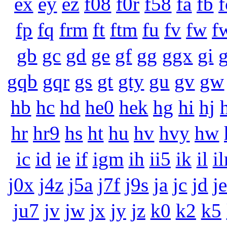
ex
ey
ez
f08
f0r
f58
fa
fb
f
fp
fq
frm
ft
ftm
fu
fv
fw
f
gb
gc
gd
ge
gf
gg
ggx
gi
gqb
gqr
gs
gt
gty
gu
gv
gw
hb
hc
hd
he0
hek
hg
hi
hj
hr
hr9
hs
ht
hu
hv
hvy
hw
ic
id
ie
if
igm
ih
ii5
ik
il
il
j0x
j4z
j5a
j7f
j9s
ja
jc
jd
j
ju7
jv
jw
jx
jy
jz
k0
k2
k5