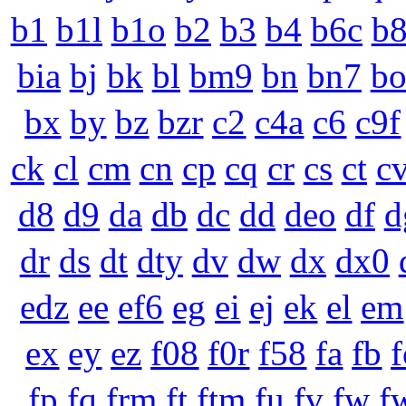
b1
b1l
b1o
b2
b3
b4
b6c
b
bia
bj
bk
bl
bm9
bn
bn7
b
bx
by
bz
bzr
c2
c4a
c6
c9f
ck
cl
cm
cn
cp
cq
cr
cs
ct
c
d8
d9
da
db
dc
dd
deo
df
d
dr
ds
dt
dty
dv
dw
dx
dx0
edz
ee
ef6
eg
ei
ej
ek
el
em
ex
ey
ez
f08
f0r
f58
fa
fb
f
fp
fq
frm
ft
ftm
fu
fv
fw
f