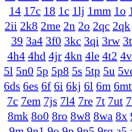
14
17c
18
1c
1lj
1mm
1o
2ii
2k8
2me
2n
2o
2qc
2qk
39
3a4
3f0
3kc
3qi
3rw
3
4h4
4hd
4jr
4kn
4le
4t2
4v
5l
5n0
5p
5p8
5s
5tp
5u
5v
6ds
6es
6f
6i
6kj
6l
6m
6mt
7c
7em
7js
7l4
7re
7t
7ut
8mk
8o0
8ro
8w8
8wa
8x
9m
9n1
9o
9p
9p5
9rq
a5