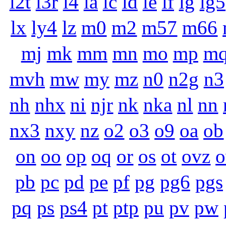
l2t
l3r
l4
la
lc
ld
le
lf
lg
lg5
lx
ly4
lz
m0
m2
m57
m66
mj
mk
mm
mn
mo
mp
m
mvh
mw
my
mz
n0
n2g
n3
nh
nhx
ni
njr
nk
nka
nl
nn
nx3
nxy
nz
o2
o3
o9
oa
ob
on
oo
op
oq
or
os
ot
ovz
pb
pc
pd
pe
pf
pg
pg6
pgs
pq
ps
ps4
pt
ptp
pu
pv
pw