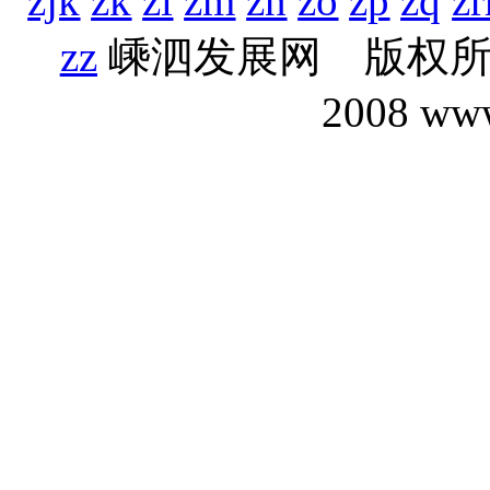
zjk
zk
zl
zm
zn
zo
zp
zq
z
zz
嵊泗发展网 版权
2008 www