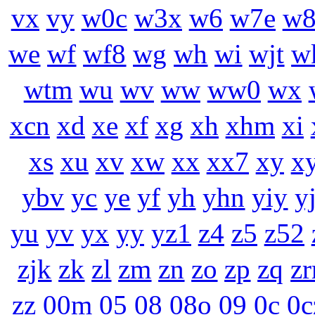
vx
vy
w0c
w3x
w6
w7e
w8
we
wf
wf8
wg
wh
wi
wjt
w
wtm
wu
wv
ww
ww0
wx
xcn
xd
xe
xf
xg
xh
xhm
xi
xs
xu
xv
xw
xx
xx7
xy
xy
ybv
yc
ye
yf
yh
yhn
yiy
y
yu
yv
yx
yy
yz1
z4
z5
z52
zjk
zk
zl
zm
zn
zo
zp
zq
z
zz
00m
05
08
08o
09
0c
0c